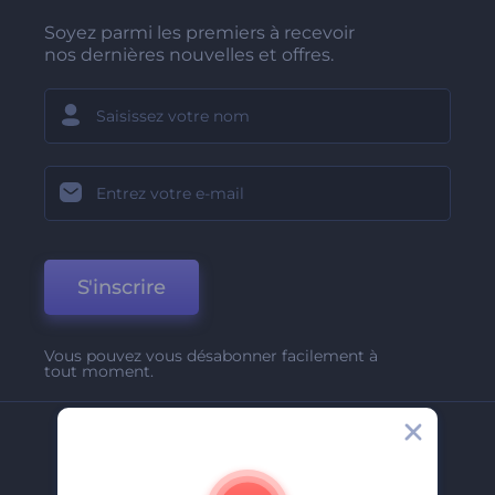
Soyez parmi les premiers à recevoir
nos dernières nouvelles et offres.
S'inscrire
Vous pouvez vous désabonner facilement à
tout moment.
Entreprise
A Propos De Nous