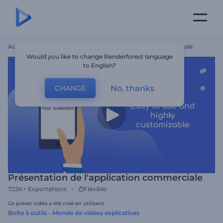
Accueil
Modèles
Présentation De L'application Commerciale
Would you like to change Renderforest language
to English?
No, thanks
CHANGE
Présentation de l'application commerciale
722K+
Exportations
Flexible
Ce preset vidéo a été créé en utilisant
Boîte à outils - Monde de vidéos explicatives