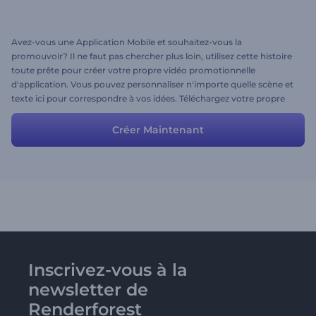
Avez-vous une Application Mobile et souhaitez-vous la
promouvoir? Il ne faut pas chercher plus loin, utilisez cette histoire
toute prête pour créer votre propre vidéo promotionnelle
d'application. Vous pouvez personnaliser n'importe quelle scène et
texte ici pour correspondre à vos idées. Téléchargez votre propre
média, tapez vos propres textes et surprenez votre public avec les
personnages et scènes charmants de votre vidéo.
Créer Maintenant
Inscrivez-vous à la
newsletter de
Renderforest