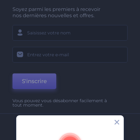
Soyez parmi les premiers à recevoir
nos dernières nouvelles et offres.
S'inscrire
Vous pouvez vous désabonner facilement à
tout moment.
Entreprise
A Propos De Nous