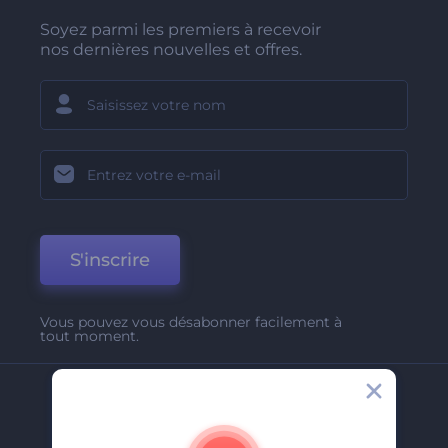
Soyez parmi les premiers à recevoir
nos dernières nouvelles et offres.
S'inscrire
Vous pouvez vous désabonner facilement à
tout moment.
Entreprise
A Propos De Nous