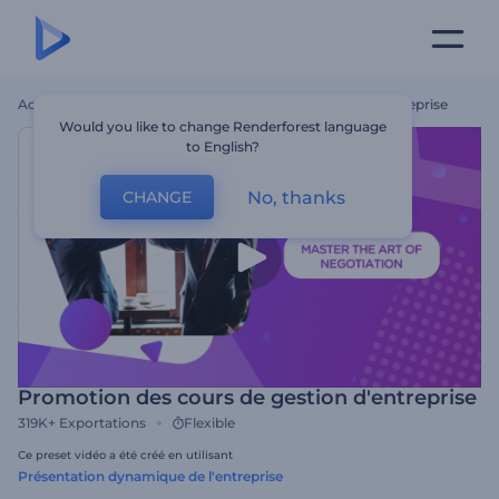
Accueil
Modèles
Promotion Des Cours De Gestion D'entreprise
Would you like to change Renderforest language
to English?
No, thanks
CHANGE
Promotion des cours de gestion d'entreprise
319K+
Exportations
Flexible
Ce preset vidéo a été créé en utilisant
Présentation dynamique de l'entreprise