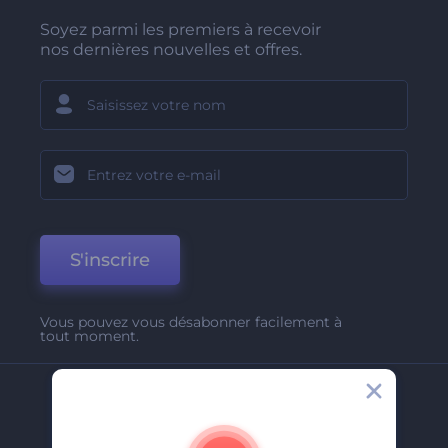
Soyez parmi les premiers à recevoir
nos dernières nouvelles et offres.
S'inscrire
Vous pouvez vous désabonner facilement à
tout moment.
Entreprise
A Propos De Nous