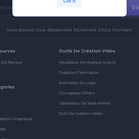
Got it
S'i
Vous pouvez vous désabonner facilement à tout moment.
ources
Outils De Création Vidéo
s De Marque
Visualiseur De Musique Gratuit
Création D'animation
Animation Du Logo
gories
Concepteur D'intro
o
Générateur De Texte Animé
Outil De Création Vidéo
eption Graphique
Web