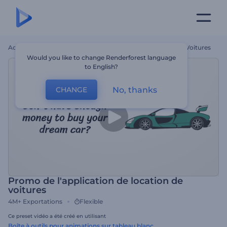
Accueil
Modèles
Promo De L'application De Location De Voitures
Would you like to change Renderforest language
to English?
No, thanks
CHANGE
Promo de l'application de location de
voitures
4M+
Exportations
Flexible
Ce preset vidéo a été créé en utilisant
Boîte à outils pour animations sur tableau blanc