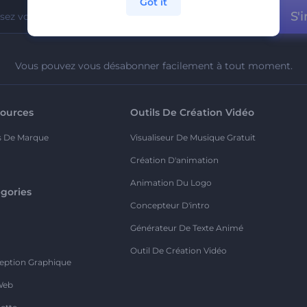
Got it
S'i
Vous pouvez vous désabonner facilement à tout moment.
ources
Outils De Création Vidéo
s De Marque
Visualiseur De Musique Gratuit
Création D'animation
Animation Du Logo
gories
Concepteur D'intro
o
Générateur De Texte Animé
Outil De Création Vidéo
eption Graphique
Web