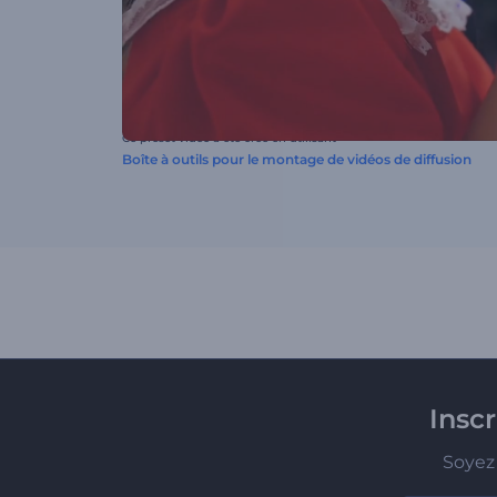
Ce preset vidéo a été créé en utilisant
Boîte à outils pour le montage de vidéos de diffusion
Insc
Soyez 