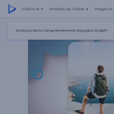
Vidéos IA
Modèles de Vidéos
Images IA
Accueil
Modèles
Promo Multicolore De L'agence De V
Would you like to change Renderforest language to English?