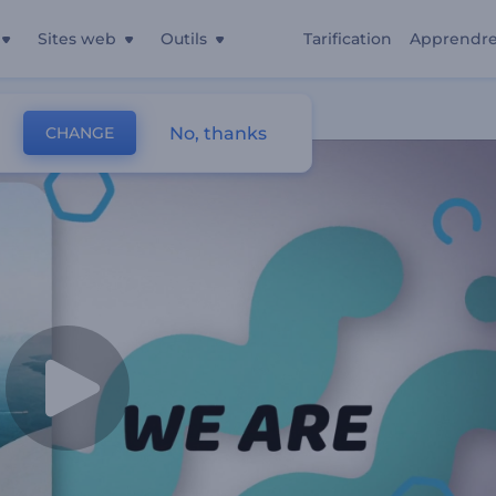
Sites web
Outils
Tarification
Apprendr
oyage
No, thanks
CHANGE