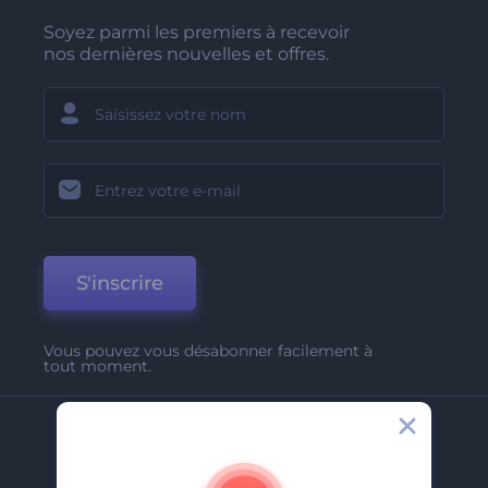
Soyez parmi les premiers à recevoir
nos dernières nouvelles et offres.
S'inscrire
Vous pouvez vous désabonner facilement à
tout moment.
Entreprise
A Propos De Nous