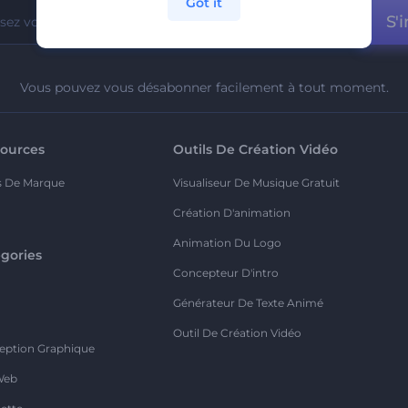
Got it
S'i
Vous pouvez vous désabonner facilement à tout moment.
ources
Outils De Création Vidéo
s De Marque
Visualiseur De Musique Gratuit
Création D'animation
Animation Du Logo
gories
Concepteur D'intro
o
Générateur De Texte Animé
Outil De Création Vidéo
eption Graphique
Web