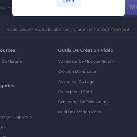
Got it
S'i
Vous pouvez vous désabonner facilement à tout moment.
ources
Outils De Création Vidéo
s De Marque
Visualiseur De Musique Gratuit
Création D'animation
Animation Du Logo
gories
Concepteur D'intro
o
Générateur De Texte Animé
Outil De Création Vidéo
eption Graphique
Web