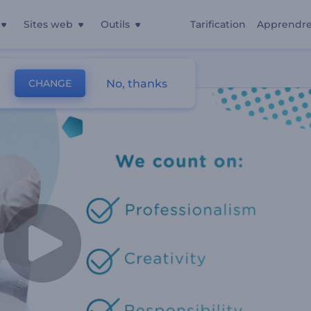
Sites web
Outils
Tarification
Apprendr
éative
No, thanks
CHANGE