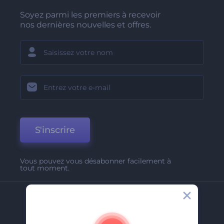
Soyez parmi les premiers à recevoir
nos dernières nouvelles et offres.
S'inscrire
Vous pouvez vous désabonner facilement à
tout moment.
Entreprise
A Propos De Nous