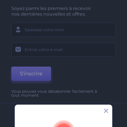
Soyez parmi les premiers à recevoir
nos dernières nouvelles et offres.
S'inscrire
Vous pouvez vous désabonner facilement à
tout moment.
Entreprise
A Propos De Nous