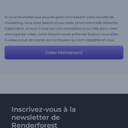
Si vous souhaitez que plus de gens connaissent votre société de
marketing, vous avez besoin d'une vidéo promotionnelle attirante.
Cependant, si vous n'avez aucune compétence ou idée pour créer
une superbe vidéo, cette histoire toute prête est là pour vous aider.
Il a beaucoup de scènes accrocheuses qui sont réglables et vous
pouvez les modifier en téléchargeant votre propre média et en
tapant vos propres textes. C'est facile, essayez-le!
Créer Maintenant
Inscrivez-vous à la
newsletter de
Renderforest