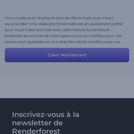
Vous voulez avoir de plus en plus de clients mais vous n’avez
aucune idée? Une vidéo promotionnelle est un ajustement parfait
pour vous! Créez-la à l'aise avec cette histoire toute faite et
présentez les services de votre agence sous son meilleur jour. Les
scènes sont ajustables et vous êtes libre de les modifier avec vos
propres fichiers multimédia et descriptions. Cela facilitera la
création de votre vidéo et vous suivrez tout le processus avec
Créer Maintenant
plaisir!
Inscrivez-vous à la
newsletter de
Renderforest