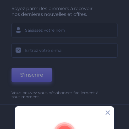
Soyez parmi les premiers à recevoir
nos dernières nouvelles et offres.
S'inscrire
Vous pouvez vous désabonner facilement à
tout moment.
Entreprise
A Propos De Nous