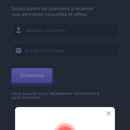
Soyez parmi les premiers à recevoir
nos dernières nouvelles et offres.
S'inscrire
Vous pouvez vous désabonner facilement à
tout moment.
Entreprise
A Propos De Nous