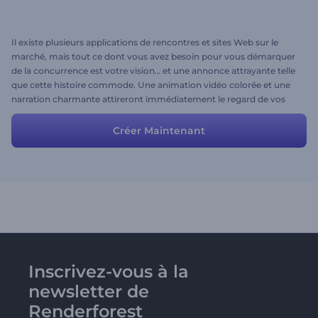
Il existe plusieurs applications de rencontres et sites Web sur le
marché, mais tout ce dont vous avez besoin pour vous démarquer
de la concurrence est votre vision… et une annonce attrayante telle
que cette histoire commode. Une animation vidéo colorée et une
narration charmante attireront immédiatement le regard de vos
utilisateurs cibles. Ajoutez simplement un peu de votre touche
créative et des détails plus personnalisés et voilà!
Créer Maintenant
Inscrivez-vous à la
newsletter de
Renderforest