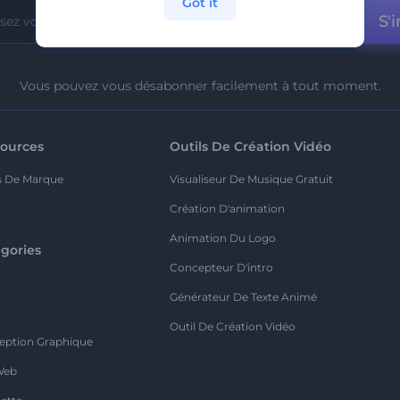
Got it
S'i
Vous pouvez vous désabonner facilement à tout moment.
ources
Outils De Création Vidéo
s De Marque
Visualiseur De Musique Gratuit
Création D'animation
Animation Du Logo
gories
Concepteur D'intro
o
Générateur De Texte Animé
Outil De Création Vidéo
eption Graphique
Web