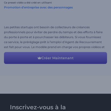
Ce preset vidéo a été créé en utilisant
Promotion d'entreprise avec des personnages
Les petites startups ont besoin de collecteurs de créances
professionnels pour éviter de perdre du temps et des efforts à faire
du porte à porte et à pourchasser les débiteurs. Si vous fournissez
ce service, le préréglage prêt à l’emploi d’Agent de Recouvrement
est fait pour vous. Le modèle prend en charge vos propres vidéos et
images. Essayez la meilleure vidéo promo commerciale
aujourd'hui!
Créer Maintenant
Inscrivez-vous à la