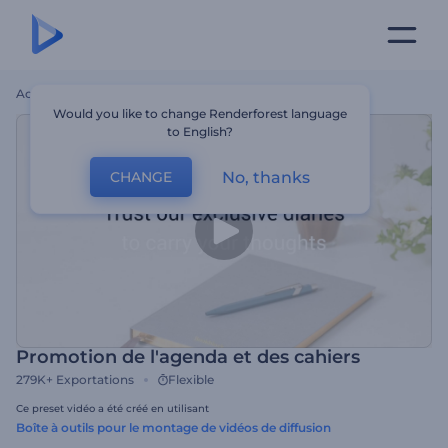
Accueil
Modèles
Promotion De L'agenda Et Des Cahiers
Would you like to change Renderforest language
to English?
No, thanks
CHANGE
Promotion de l'agenda et des cahiers
279K+
Exportations
Flexible
Ce preset vidéo a été créé en utilisant
Boîte à outils pour le montage de vidéos de diffusion