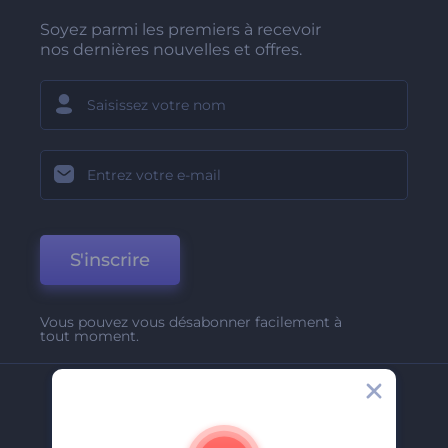
Soyez parmi les premiers à recevoir
nos dernières nouvelles et offres.
S'inscrire
Vous pouvez vous désabonner facilement à
tout moment.
Entreprise
A Propos De Nous