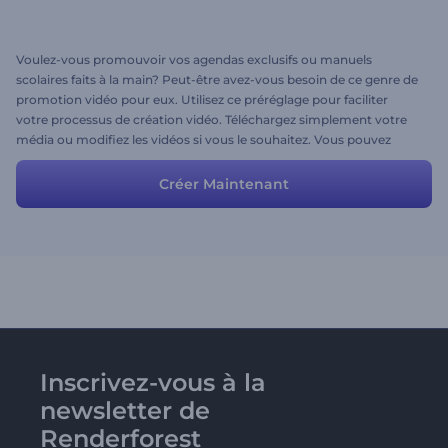
Voulez-vous promouvoir vos agendas exclusifs ou manuels
scolaires faits à la main? Peut-être avez-vous besoin de ce genre de
promotion vidéo pour eux. Utilisez ce préréglage pour faciliter
votre processus de création vidéo. Téléchargez simplement votre
média ou modifiez les vidéos si vous le souhaitez. Vous pouvez
choisir n’importe quelle vidéo dans notre grande galerie de vidéos.
Créer Maintenant
Inscrivez-vous à la
newsletter de
Renderforest