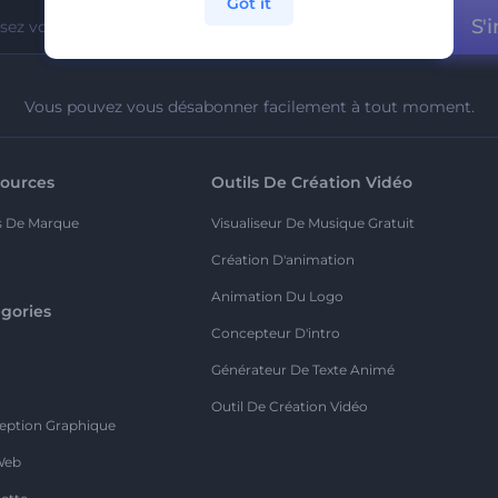
Got it
S'i
Vous pouvez vous désabonner facilement à tout moment.
ources
Outils De Création Vidéo
s De Marque
Visualiseur De Musique Gratuit
Création D'animation
Animation Du Logo
gories
Concepteur D'intro
o
Générateur De Texte Animé
Outil De Création Vidéo
eption Graphique
Web