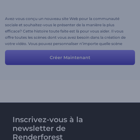
Avez-vous conçu un nouveau site Web pour la communauté
sociale et souhaitez-vous le présenter de la manière la plus
efficace? Cette histoire toute faite est là pour vous aider. Il vous
offre toutes les scènes dont vous avez besoin dans la création de
votre vidéo. Vous pouvez personnaliser n’importe quelle scène
selon vos idées. Téléchargez vos fichiers multimédias, tapez vos
textes et commencez à promouvoir votre site Web.
Créer Maintenant
Inscrivez-vous à la
newsletter de
Renderforest