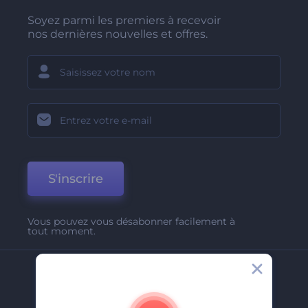
Soyez parmi les premiers à recevoir
nos dernières nouvelles et offres.
S'inscrire
Vous pouvez vous désabonner facilement à
tout moment.
Entreprise
A Propos De Nous