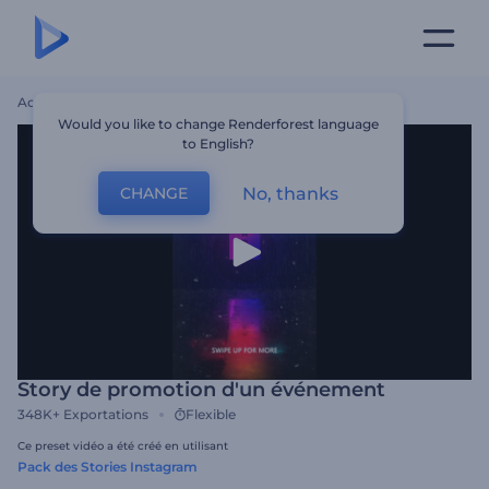
Accueil
Modèles
Story De Promotion D'un Événement
Would you like to change Renderforest language
to English?
No, thanks
CHANGE
Story de promotion d'un événement
348K+
Exportations
Flexible
Ce preset vidéo a été créé en utilisant
Pack des Stories Instagram