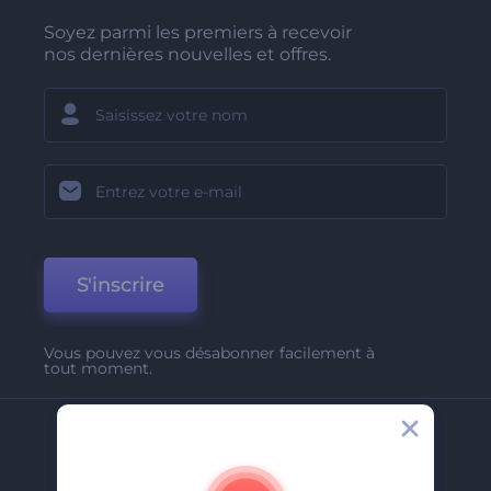
Soyez parmi les premiers à recevoir
nos dernières nouvelles et offres.
S'inscrire
Vous pouvez vous désabonner facilement à
tout moment.
Entreprise
A Propos De Nous