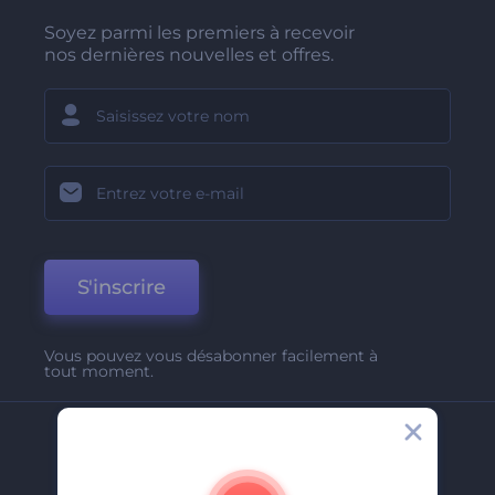
Soyez parmi les premiers à recevoir
nos dernières nouvelles et offres.
S'inscrire
Vous pouvez vous désabonner facilement à
tout moment.
Entreprise
A Propos De Nous