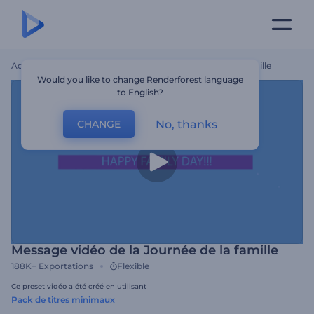
Accueil
Modèles
Message Vidéo De La Journée De La Famille
Would you like to change Renderforest language
to English?
No, thanks
CHANGE
Message vidéo de la Journée de la famille
188K+
Exportations
Flexible
Ce preset vidéo a été créé en utilisant
Pack de titres minimaux