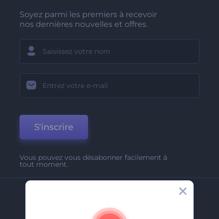
Soyez parmi les premiers à recevoir
nos dernières nouvelles et offres.
S'inscrire
Vous pouvez vous désabonner facilement à
tout moment.
Entreprise
A Propos De Nous