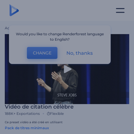
Accueil
Modèles
Vidéo De Citation Célèbre
Would you like to change Renderforest language
to English?
No, thanks
CHANGE
Vidéo de citation célèbre
188K+
Exportations
Flexible
Ce preset vidéo a été créé en utilisant
Pack de titres minimaux