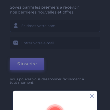
Soyez parmi les premiers à recevoir
nos dernières nouvelles et offres.
S'inscrire
Vous pouvez vous désabonner facilement à
tout moment.
Entreprise
A Propos De Nous