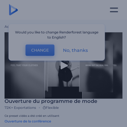
Accueil
Modèles
Ouverture Du Programme De Mode
Would you like to change Renderforest language
to English?
No, thanks
CHANGE
Ouverture du programme de mode
72K+
Exportations
Flexible
Ce preset vidéo a été créé en utilisant
Ouverture de la conférence