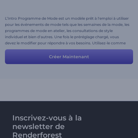
L’Intro Programme de Mode est un modèle prêt à l'emploi à utiliser
pour les événements de mode tels que les semaines de la mode, les
programmes de mode en atelier, les consultations de style
individuel et bien d'autres. Une fois le préréglage chargé, vous
devez le modifier pour répondre à vos besoins. Utilisez-le comme
base pour votre propre vidéo en ajoutant vos propres photos,
vidéos et textes. Vous êtes libre de supprimer ou d'ajouter des
Créer Maintenant
scènes si nécessaire et de télécharger également votre voix off.
Inscrivez-vous à la
newsletter de
Renderforest