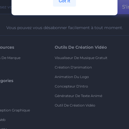
Got it
S'i
Vous pouvez vous désabonner facilement à tout moment.
ources
Outils De Création Vidéo
s De Marque
Visualiseur De Musique Gratuit
Création D'animation
Animation Du Logo
gories
Concepteur D'intro
o
Générateur De Texte Animé
Outil De Création Vidéo
eption Graphique
Web