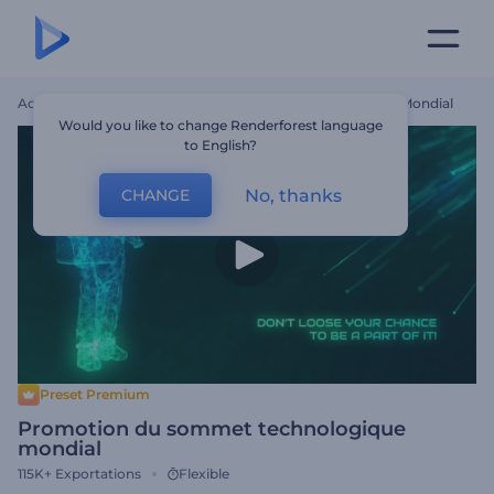
Accueil
Modèles
Promotion Du Sommet Technologique Mondial
Would you like to change Renderforest language
to English?
No, thanks
CHANGE
Preset Premium
Promotion du sommet technologique
mondial
115K+
Exportations
Flexible