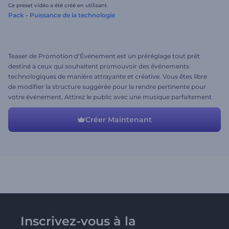
Ce preset vidéo a été créé en utilisant
Pack - Puissance de la technologie
Teaser de Promotion d'Événement est un préréglage tout prêt
destiné à ceux qui souhaitent promouvoir des événements
technologiques de manière attrayante et créative. Vous êtes libre
de modifier la structure suggérée pour la rendre pertinente pour
votre événement. Attirez le public avec une musique parfaitement
choisie! Qu'est-ce que vous attendez? Essayez la vidéo la plus
accrocheuse!
Créer Maintenant
Inscrivez-vous à la