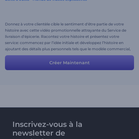
Donnez à votre clientèle cible le sentiment d'être partie de votre
histoire avec cette vidéo promotionnelle attrayante du Service de
livraison d’épicerie. Racontez votre histoire et présentez votre
service: commencez par l’idée initiale et développez l’histoire en
ajoutant des détails plus personnels tels que le modèle commercial,
la chaîne logistique, etc. Que vous utilisiez l’histoire telle quelle ou
que vous la personnalisiez davantage, vous ne pouvez rien faire de
Créer Maintenant
mal à cette histoire déjà amusante.
Inscrivez-vous à la
newsletter de