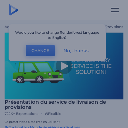
Accueil
Modèles
Présentation Du Service De Livraison De Provisions
Would you like to change Renderforest language
to English?
No, thanks
CHANGE
Présentation du service de livraison de
provisions
722K+
Exportations
Flexible
Ce preset vidéo a été créé en utilisant
Boîte à outils - Monde de vidéos explicatives