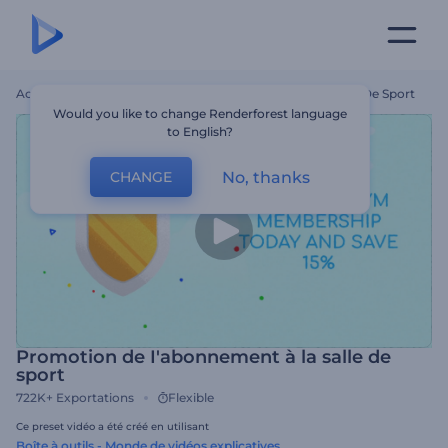
Accueil
Modèles
Promotion De I'abonnement À La Salle De Sport
Would you like to change Renderforest language
to English?
No, thanks
CHANGE
Promotion de I'abonnement à la salle de
sport
722K+
Exportations
Flexible
Ce preset vidéo a été créé en utilisant
Boîte à outils - Monde de vidéos explicatives