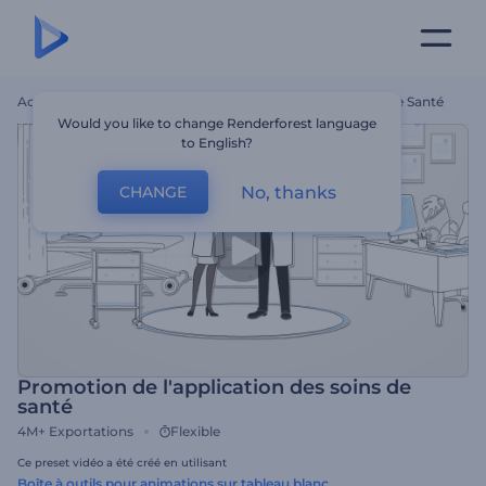
Accueil
Modèles
Promotion De L'application Des Soins De Santé
Would you like to change Renderforest language
to English?
No, thanks
CHANGE
Promotion de l'application des soins de
santé
4M+
Exportations
Flexible
Ce preset vidéo a été créé en utilisant
Boîte à outils pour animations sur tableau blanc