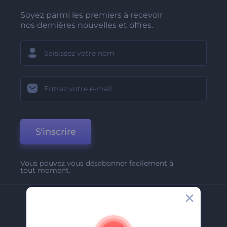
Soyez parmi les premiers à recevoir
nos dernières nouvelles et offres.
S'inscrire
Vous pouvez vous désabonner facilement à
tout moment.
Entreprise
A Propos De Nous