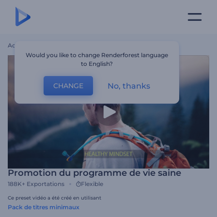
Accueil
Modèles
Promotion Du Programme De Vie Saine
Would you like to change Renderforest language
to English?
No, thanks
CHANGE
Promotion du programme de vie saine
188K+
Exportations
Flexible
Ce preset vidéo a été créé en utilisant
Pack de titres minimaux