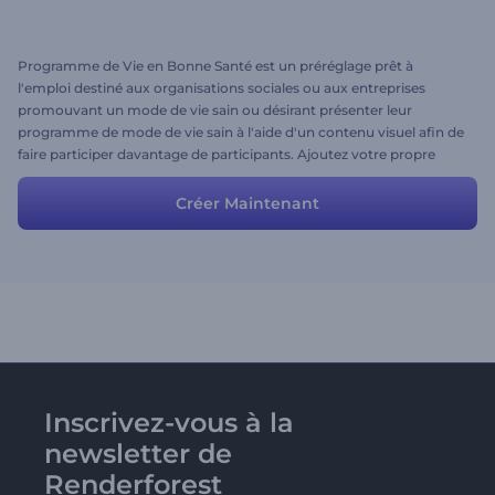
Programme de Vie en Bonne Santé est un préréglage prêt à
l'emploi destiné aux organisations sociales ou aux entreprises
promouvant un mode de vie sain ou désirant présenter leur
programme de mode de vie sain à l'aide d'un contenu visuel afin de
faire participer davantage de participants. Ajoutez votre propre
texte, téléchargez vos photos et votre musique, changez le style,
vous êtes libre d'apporter des modifications pour obtenir le résultat
Créer Maintenant
souhaité :)
Inscrivez-vous à la
newsletter de
Renderforest