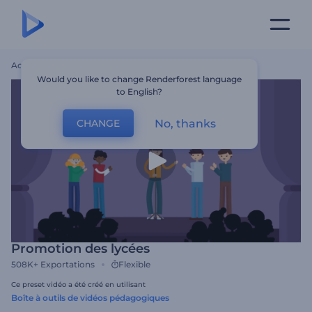
Accueil
Modèles
Promotion Des Lycées
Would you like to change Renderforest language
to English?
No, thanks
CHANGE
Promotion des lycées
508K+
Exportations
Flexible
Ce preset vidéo a été créé en utilisant
Boîte à outils de vidéos pédagogiques