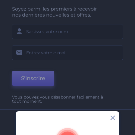
Soyez parmi les premiers à recevoir
nos dernières nouvelles et offres.
S'inscrire
Vous pouvez vous désabonner facilement à
tout moment.
Entreprise
A Propos De Nous