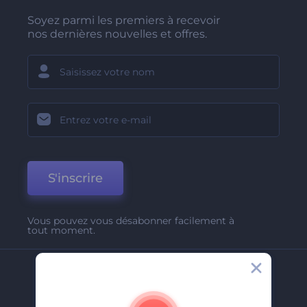
Soyez parmi les premiers à recevoir
nos dernières nouvelles et offres.
S'inscrire
Vous pouvez vous désabonner facilement à
tout moment.
Entreprise
A Propos De Nous