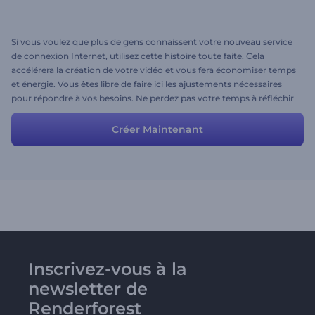
Si vous voulez que plus de gens connaissent votre nouveau service
de connexion Internet, utilisez cette histoire toute faite. Cela
accélérera la création de votre vidéo et vous fera économiser temps
et énergie. Vous êtes libre de faire ici les ajustements nécessaires
pour répondre à vos besoins. Ne perdez pas votre temps à réfléchir
à de nouvelles idées. Éditez cette histoire toute faite, profitez du
processus et obtenez votre vidéo en quelques minutes!
Créer Maintenant
Inscrivez-vous à la
newsletter de
Renderforest