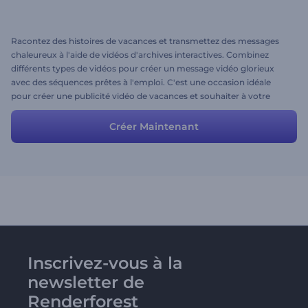
Racontez des histoires de vacances et transmettez des messages
chaleureux à l'aide de vidéos d'archives interactives. Combinez
différents types de vidéos pour créer un message vidéo glorieux
avec des séquences prêtes à l'emploi. C'est une occasion idéale
pour créer une publicité vidéo de vacances et souhaiter à votre
public un joyeux Noël! Vous êtes libre de modifier cette vidéo:
régler les scènes, ajouter de nouvelles vidéos ou supprimer celles
Créer Maintenant
dont vous n’avez pas besoin. Amusez-vous!
Inscrivez-vous à la
newsletter de
Renderforest