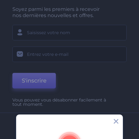
Soyez parmi les premiers à recevoir
nos dernières nouvelles et offres.
S'inscrire
Vous pouvez vous désabonner facilement à
tout moment.
Entreprise
A Propos De Nous