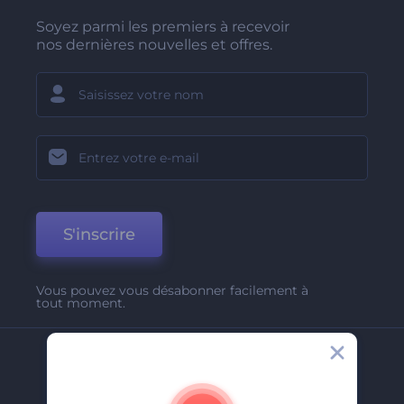
Soyez parmi les premiers à recevoir
nos dernières nouvelles et offres.
S'inscrire
Vous pouvez vous désabonner facilement à
tout moment.
Entreprise
A Propos De Nous