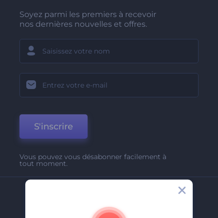
Soyez parmi les premiers à recevoir
nos dernières nouvelles et offres.
S'inscrire
Vous pouvez vous désabonner facilement à
tout moment.
Entreprise
A Propos De Nous