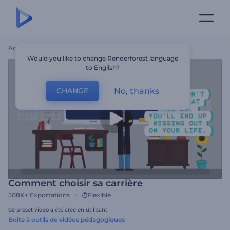
Accueil
Modèles
Comment Choisir Sa Carrière
Would you like to change Renderforest language
to English?
No, thanks
CHANGE
Comment choisir sa carrière
508K+
Exportations
Flexible
Ce preset vidéo a été créé en utilisant
Boîte à outils de vidéos pédagogiques