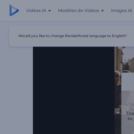
Vidéos IA
Modèles de Vidéos
Images IA
Accueil
Modèles
Story De La Citation Instagram
Would you like to change Renderforest language to English?