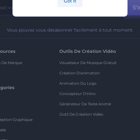
Got it
S'i
Vous pouvez vous désabonner facilement à tout moment.
ources
Outils De Création Vidéo
s De Marque
Visualiseur De Musique Gratuit
Création D'animation
Animation Du Logo
gories
Concepteur D'intro
o
Générateur De Texte Animé
Outil De Création Vidéo
eption Graphique
Web