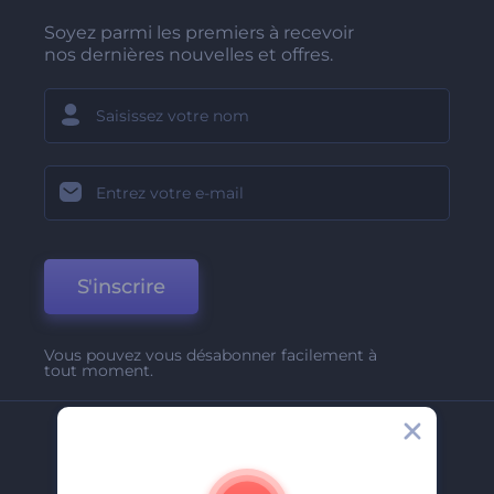
Soyez parmi les premiers à recevoir
nos dernières nouvelles et offres.
S'inscrire
Vous pouvez vous désabonner facilement à
tout moment.
Entreprise
A Propos De Nous