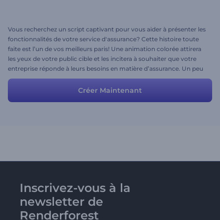
Vous recherchez un script captivant pour vous aider à présenter les
fonctionnalités de votre service d'assurance? Cette histoire toute
faite est l’un de vos meilleurs paris! Une animation colorée attirera
les yeux de votre public cible et les incitera à souhaiter que votre
entreprise réponde à leurs besoins en matière d’assurance. Un peu
de modification du script et des scènes qui prendront si peu de
votre temps est tout ce dont vous avez besoin pour présenter votre
Créer Maintenant
entreprise!
Inscrivez-vous à la
newsletter de
Renderforest