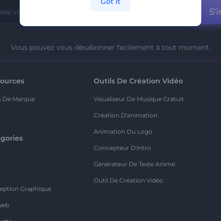
Got it
S'i
Vous pouvez vous désabonner facilement à tout moment.
ources
Outils De Création Vidéo
s De Marque
Visualiseur De Musique Gratuit
Création D'animation
Animation Du Logo
gories
Concepteur D'intro
o
Générateur De Texte Animé
Outil De Création Vidéo
eption Graphique
Web