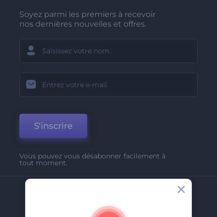
Soyez parmi les premiers à recevoir
nos dernières nouvelles et offres.
S'inscrire
Vous pouvez vous désabonner facilement à
tout moment.
Entreprise
A Propos De Nous