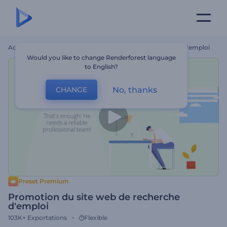
Accueil
Modèles
Promotion Du Site Web De Recherche D'emploi
Would you like to change Renderforest language
to English?
No, thanks
CHANGE
Preset Premium
Promotion du site web de recherche
d'emploi
103K+
Exportations
Flexible