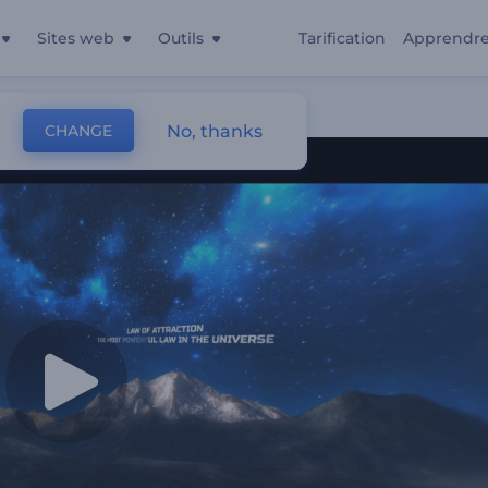
Sites web
Outils
Tarification
Apprendr
No, thanks
CHANGE