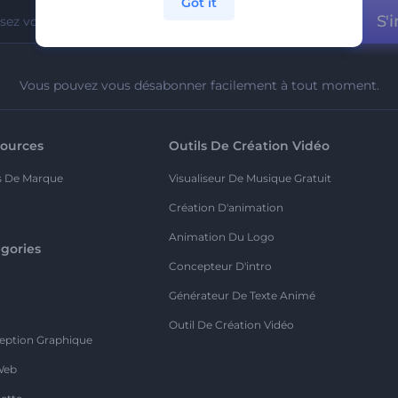
Got it
S'i
Vous pouvez vous désabonner facilement à tout moment.
ources
Outils De Création Vidéo
s De Marque
Visualiseur De Musique Gratuit
Création D'animation
Animation Du Logo
gories
Concepteur D'intro
o
Générateur De Texte Animé
Outil De Création Vidéo
eption Graphique
Web