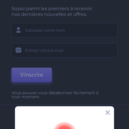
Soyez parmi les premiers à recevoir
nos dernières nouvelles et offres.
S'inscrire
Vous pouvez vous désabonner facilement à
tout moment.
Entreprise
A Propos De Nous