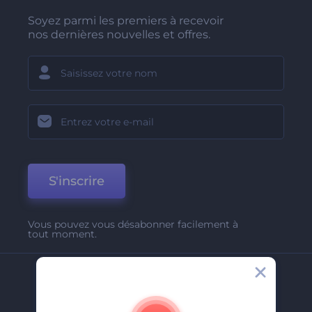
Soyez parmi les premiers à recevoir
nos dernières nouvelles et offres.
S'inscrire
Vous pouvez vous désabonner facilement à
tout moment.
Entreprise
A Propos De Nous