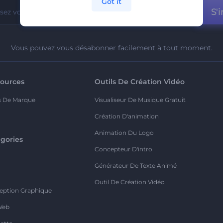
Got it
S'i
Vous pouvez vous désabonner facilement à tout moment.
ources
Outils De Création Vidéo
s De Marque
Visualiseur De Musique Gratuit
Création D'animation
Animation Du Logo
gories
Concepteur D'intro
o
Générateur De Texte Animé
Outil De Création Vidéo
eption Graphique
Web