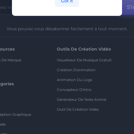
Got it
S'i
Vous pouvez vous désabonner facilement à tout moment.
ources
Outils De Création Vidéo
s De Marque
Visualiseur De Musique Gratuit
Création D'animation
Animation Du Logo
gories
Concepteur D'intro
o
Générateur De Texte Animé
Outil De Création Vidéo
eption Graphique
Web