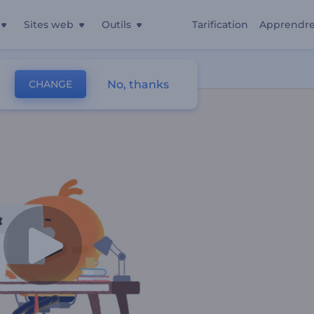
Sites web
Outils
Tarification
Apprendr
ting
No, thanks
CHANGE