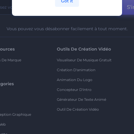
Got it
S'i
Vous pouvez vous désabonner facilement à tout moment.
ources
Outils De Création Vidéo
s De Marque
Visualiseur De Musique Gratuit
Création D'animation
Animation Du Logo
gories
Concepteur D'intro
o
Générateur De Texte Animé
Outil De Création Vidéo
eption Graphique
Web