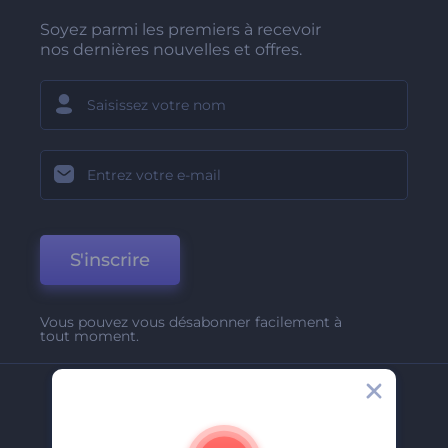
Soyez parmi les premiers à recevoir
nos dernières nouvelles et offres.
S'inscrire
Vous pouvez vous désabonner facilement à
tout moment.
Entreprise
A Propos De Nous