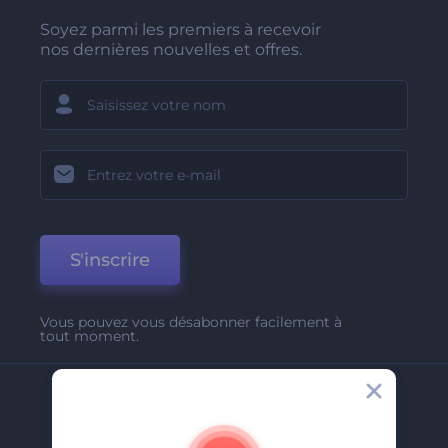
Soyez parmi les premiers à recevoir
nos dernières nouvelles et offres.
S'inscrire
Vous pouvez vous désabonner facilement à
tout moment.
Entreprise
A Propos De Nous