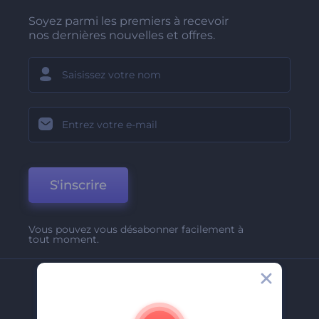
Soyez parmi les premiers à recevoir
nos dernières nouvelles et offres.
S'inscrire
Vous pouvez vous désabonner facilement à
tout moment.
Entreprise
A Propos De Nous